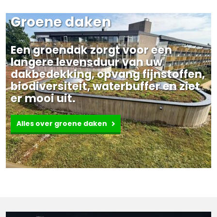
Groene daken
Een groendak zorgt voor een
langere levensduur van uw
dakbedekking, opvang fijnstoffen,
biodiversiteit, waterbuffer en ziet
er mooi uit.
Alles over groene daken