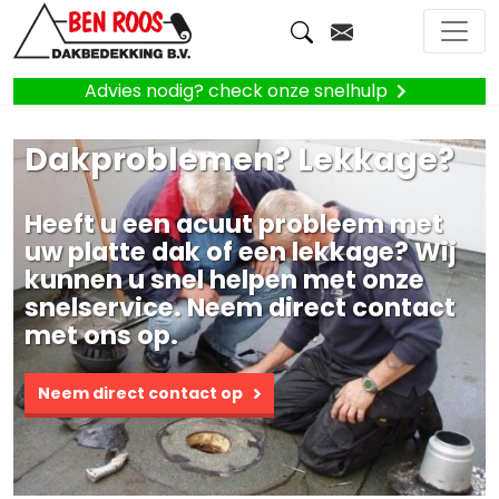
Advies nodig? check onze snelhulp
Dakproblemen? Lekkage?
Heeft u een acuut probleem met
uw platte dak of een lekkage? Wij
kunnen u snel helpen met onze
snelservice. Neem direct contact
met ons op.
Neem direct contact op