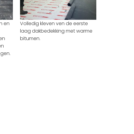
en en
Volledig kleven ven de eerste
laag dakbedekking met warme
en
bitumen.
en
ggen.