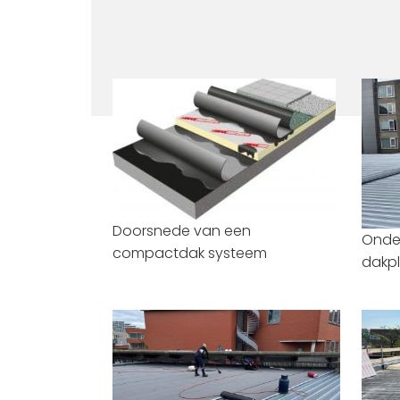
Doorsnede van een
Onde
compactdak systeem
dakp