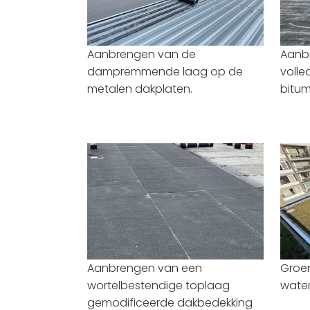
Aanbrengen van de
Aanbr
dampremmende laag op de
volle
metalen dakplaten.
bitum
Aanbrengen van een
Groe
wortelbestendige toplaag
water
gemodificeerde dakbedekking