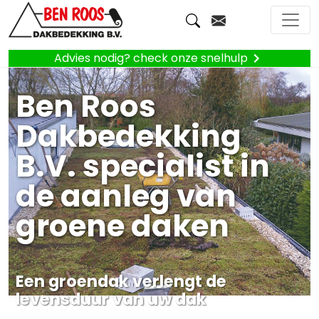
Advies nodig? check onze snelhulp
Ben Roos
Dakbedekking
B.V. specialist in
de aanleg van
groene daken
Een groendak verlengt de
levensduur van uw dak