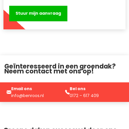
Geïnteresseerd in een groendak?
Neem contact met ons op!
Email ons
Bel ons
info@benroos.nl
0172 – 617 409