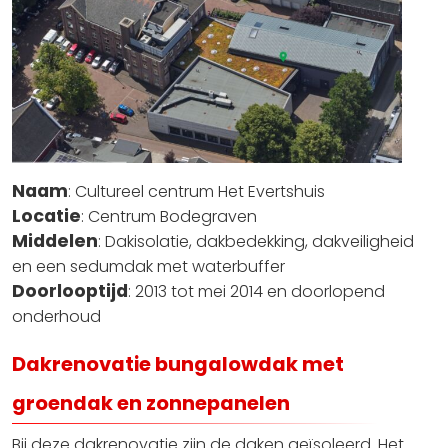
Naam
: Cultureel centrum Het Evertshuis
Locatie
: Centrum Bodegraven
Middelen
: Dakisolatie, dakbedekking, dakveiligheid
en een sedumdak met waterbuffer
Doorlooptijd
: 2013 tot mei 2014 en doorlopend
onderhoud
Dakrenovatie bungalowdak met
groendak en zonnepanelen
Bij deze dakrenovatie zijn de daken geïsoleerd. Het