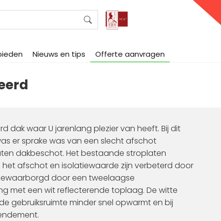
bieden
Nieuws en tips
Offerte aanvragen
eerd
dak waar U jarenlang plezier van heeft. Bij dit
as er sprake was van een slecht afschot
aten dakbeschot. Het bestaande stroplaten
het afschot en isolatiewaarde zijn verbeterd door
is gewaarborgd door een tweelaagse
 met een wit reflecterende toplaag. De witte
de gebruiksruimte minder snel opwarmt en bij
rendement.