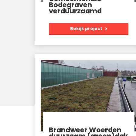
Bodegraven
verduurzaamd
Bekijk project
Brandweer Woerden