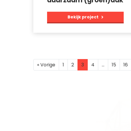
duurzaam (groen)dak
Bekijk project
« Vorige
1
2
3
4
…
15
16