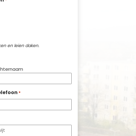
*
en en leien daken.
chternaam
elefoon
*