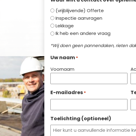
(vrijblijvende) Offerte
Inspectie aanvragen
Lekkage
Ik heb een andere vraag
*Wij doen geen pannendaken, rieten dak
Uw naam
*
Voornaam
A
E-mailadres
T
*
Toelichting (optioneel)