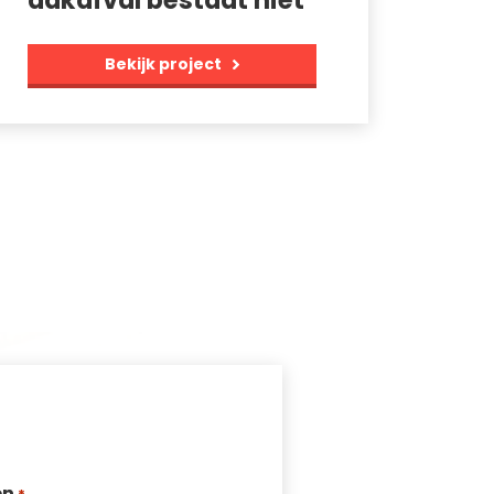
dakafval bestaat niet
Bekijk project
en