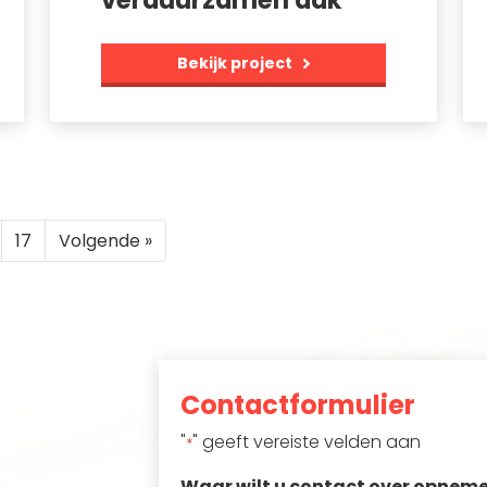
verduurzamen dak
Bekijk project
17
Volgende »
Contactformulier
"
" geeft vereiste velden aan
*
Waar wilt u contact over opnem