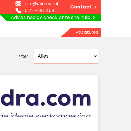
info@benroos.nl
Contact
0172 - 617 409
Advies nodig? check onze snelhulp
Vacatures
Filter