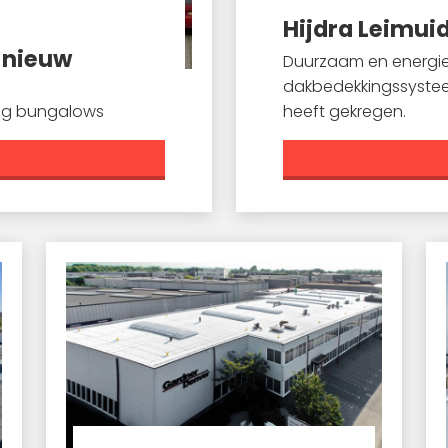
Hijdra Leimui
 nieuw
Duurzaam en energiez
dakbedekkingssyste
ng bungalows
heeft gekregen.