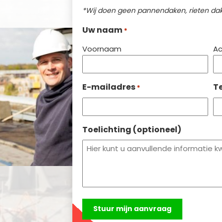
*Wij doen geen pannendaken, rieten dak
Uw naam
*
Voornaam
A
E-mailadres
T
*
Toelichting (optioneel)