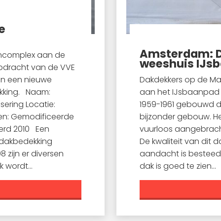
e
x
Amsterdam: D
ncomplex aan de
weeshuis IJs
opdracht van de VVE
an een nieuwe
Dakdekkers op de Ma
kking. Naam:
aan het IJsbaanpad 
ring Locatie:
1959-1961 gebouwd do
en: Gemodificeerde
bijzonder gebouw. He
erd 2010 Een
vuurloos aangebrach
 dakbedekking
De kwaliteit van dit d
 zijn er diversen
aandacht is besteed a
 wordt...
dak is goed te zien...