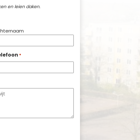
en en leien daken.
chternaam
elefoon
*