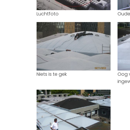
Luchtfoto
Oude 
Niets is te gek
Oog v
ingew