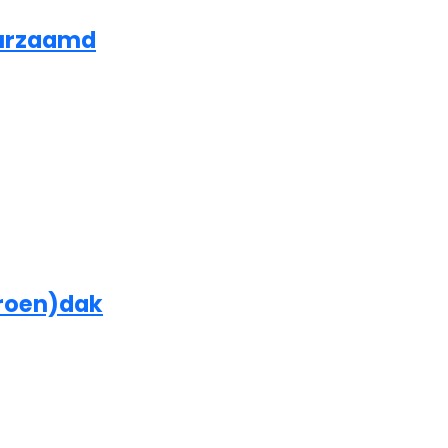
urzaamd
roen)dak