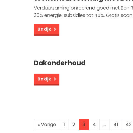
Verduurzaming onroerend goed met Ben Ro
30% energie, subsidies tot 45%. Gratis scan
Bekijk
Dakonderhoud
Bekijk
« Vorige
1
2
3
4
…
41
42