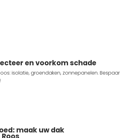
tecteer en voorkom schade
os: isolatie, groendaken, zonnepanelen. Bespaar
!
oed: maak uw dak
 Roos