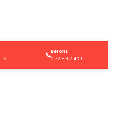
Bel ons
.nl
0172 – 617 409