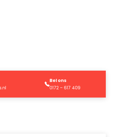
Bel ons
.nl
0172 – 617 409