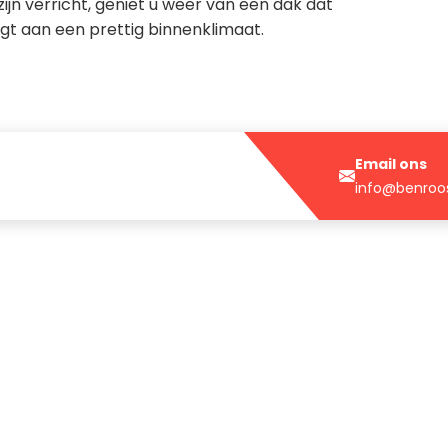
jn verricht, geniet u weer van een dak dat
gt aan een prettig binnenklimaat.
Email ons
info@benroos