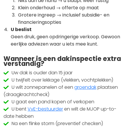
Niks aan de hand → u slaapt weer rustig
Klein onderhoud → offerte op maat
Grotere ingreep → inclusief subsidie- en
financieringsopties
U beslist
Geen druk, geen opdringerige verkoop. Gewoon
eerlijke adviezen waar u iets mee kunt.
Wanneer is een dakinspectie extra
verstandig?
Uw dak is ouder dan 15 jaar
U twijfelt over lekkage (vlekken, vochtplekken)
U wilt zonnepanelen of een
groendak
plaatsen
(draagkrachtcheck)
U gaat een pand kopen of verkopen
U bent
VvE-bestuurder
en wilt de MJOP up-to-
date hebben
Na een flinke storm (preventief checken)