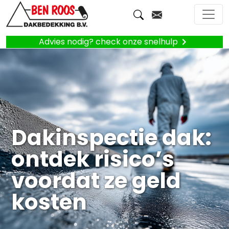
Advies nodig? check onze snelhulp
Dakinspectie dak:
ontdek risico’s
voordat ze geld
kosten