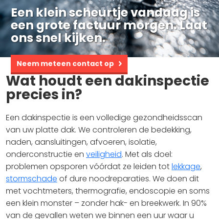
Een klein scheurtje vandaag is
een grote factuur morgen. Laat
ons snel kijken.
Neem meteen contact op
Wat houdt een dakinspectie
precies in?
Een dakinspectie is een volledige gezondheidsscan
van uw platte dak. We controleren de bedekking,
naden, aansluitingen, afvoeren, isolatie,
onderconstructie en
veiligheid
. Met als doel:
problemen opsporen vóórdat ze leiden tot
lekkage
,
stormschade
of dure noodreparaties. We doen dit
met vochtmeters, thermografie, endoscopie en soms
een klein monster – zonder hak- en breekwerk. In 90%
van de gevallen weten we binnen een uur waar u