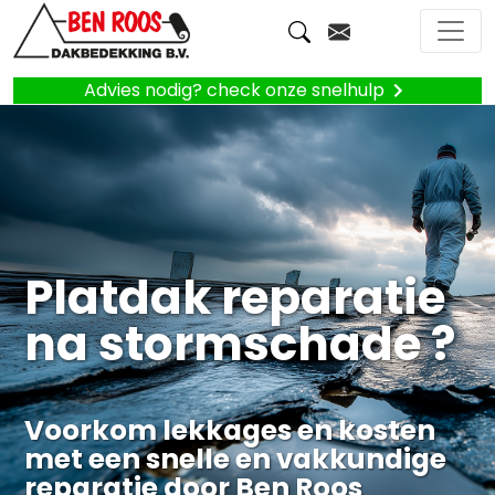
Advies nodig? check onze snelhulp
Platdak reparatie
na stormschade ?
Voorkom lekkages en kosten
met een snelle en vakkundige
reparatie door Ben Roos