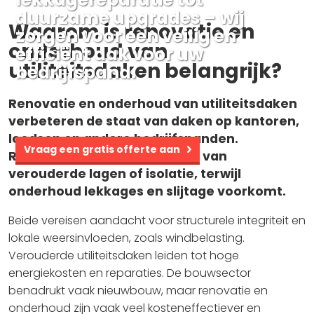
duurzame upgrades – wij
Waarom is renovatie en
zorgen voor een veilig en
onderhoud van
efficiënt dak voor uw
utiliteitsdaken belangrijk?
bedrijfspand.
Renovatie en onderhoud van utiliteitsdaken
verbeteren de staat van daken op kantoren,
loodsen en andere bedrijfspanden.
Vraag een gratis offerte aan
Renovatie omvat vervanging van
verouderde lagen of isolatie, terwijl
onderhoud lekkages en slijtage voorkomt.
Beide vereisen aandacht voor structurele integriteit en
lokale weersinvloeden, zoals windbelasting.
Verouderde utiliteitsdaken leiden tot hoge
energiekosten en reparaties. De bouwsector
benadrukt vaak nieuwbouw, maar renovatie en
onderhoud zijn vaak veel kosteneffectiever en