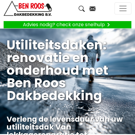
Advies nodig? check onze snelhulp
Utiliteitsdaken:
renovatie en
onderhoud met
Ben Roos
Dakbedekking
Verleng de levensduur van uw
utiliteitsdak Van
lekkagereparatie tot