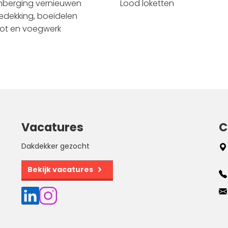
nberging vernieuwen
Lood loketten
dekking, boeidelen
ot en voegwerk
Vacatures
C
Dakdekker gezocht
Bekijk vacatures