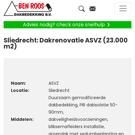
Advies nodig? check onze snelhulp
Sliedrecht: Dakrenovatie ASVZ (23.000
m2)
Naam:
ASVZ
Locatie:
Sliedrecht
Duurzaam gemodificeerde
dakbedekking, PIR dakisolatie 50-
90mm,
Middelen:
dakveiligheidsvoorzieningen,
bliksemafleiders installatie,
groendak met sedumbeplanting en