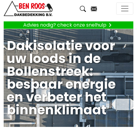
Advies nodig? check onze snelhulp
Dakisolatie voor
uw loods in de
Bollenstreek:
bespaar energie
en verbeter het
binnenklimaat