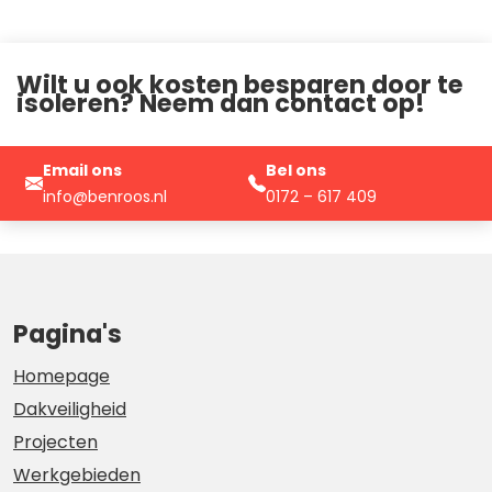
Wilt u ook kosten besparen door te
isoleren? Neem dan contact op!
Email ons
Bel ons
info@benroos.nl
0172 – 617 409
Pagina's
Homepage
Dakveiligheid
Projecten
Werkgebieden