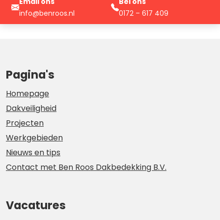
Email ons
Bel ons
info@benroos.nl
0172 – 617 409
Pagina's
Homepage
Dakveiligheid
Projecten
Werkgebieden
Nieuws en tips
Contact met Ben Roos Dakbedekking B.V.
Vacatures