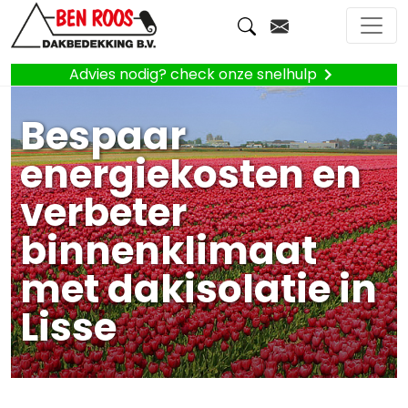
Advies nodig? check onze snelhulp
Bespaar
energiekosten en
verbeter
binnenklimaat
met dakisolatie in
Lisse