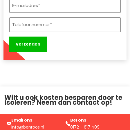
E-
mailadres
(Vereist)
Telefoonnummer
(Vereist)
Wilt u ook kosten besparen door te
isoleren? Neem dan contact op!
Email ons
Bel ons
info@benroos.nl
0172 – 617 409